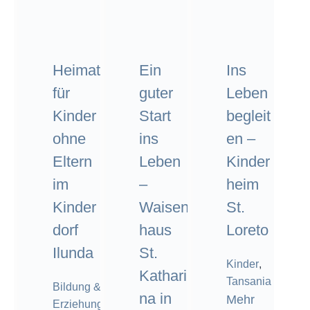
Heimat
Ein
Ins
für
guter
Leben
Kinder
Start
begleit
ohne
ins
en –
Eltern
Leben
Kinder
im
–
heim
Kinder
Waisen
St.
dorf
haus
Loreto
Ilunda
St.
Kinder
,
Kathari
Tansania
Bildung &
na in
Mehr
Erziehung