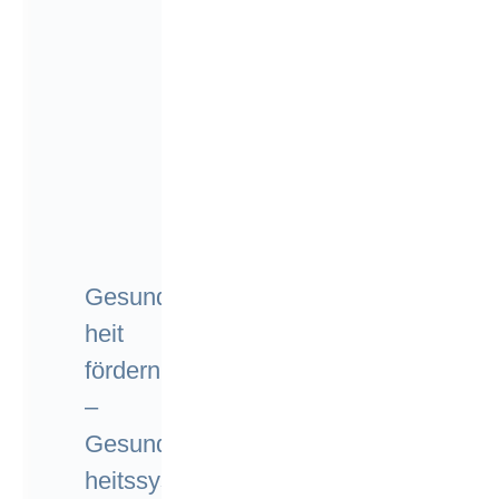
Gesund
heit
fördern
–
Gesund
heitssys