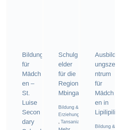
Bildung
Schulg
Ausbild
für
elder
ungsze
Mädch
für die
ntrum
en –
Region
für
St.
Mbinga
Mädch
Luise
en in
Bildung &
Secon
Lipilipili
Erziehung
dary
,
Tansania
Bildung &
Mehr