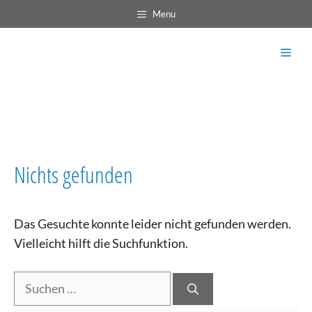
Zum
Menu
Inhalt
springen
Men
Nichts gefunden
Das Gesuchte konnte leider nicht gefunden werden.
Vielleicht hilft die Suchfunktion.
Suchen
nach: