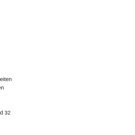
eiten
en
nd 32