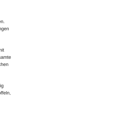
en.
ungen
mit
esamte
chen
ig
ffeln,