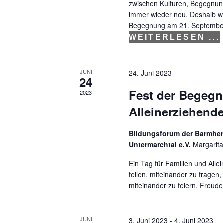
e
zwischen Kulturen, Begegnung
e
immer wieder neu. Deshalb wol
i
n
Begegnung am 21. September 
n
WEITERLESEN ...
S
g
u
e
JUNI
24. Juni 2023
b
24
c
Fest der Begegn
e
2023
h
n
Alleinerziehend
.
e
S
Bildungsforum der Barmher
u
Untermarchtal e.V.
Margarita
u
n
c
Ein Tag für Familien und All
teilen, miteinander zu fragen
h
d
miteinander zu feiern, Freud
e
A
n
n
a
JUNI
3. Juni 2023
-
4. Juni 2023